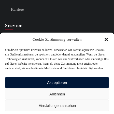
Karriere
Service
Cookie-Richtlinie
Cookie-Zustimmung verwalten
Datenschutzerklärung
Um dir ein optimales Erlebnis zu bieten, verwenden wir Technologien wie Cookies,
um Geräteinformationen zu speichern und/oder darauf zuzugreifen. Wenn du diesen
Technologien zustimmst, können wir Daten wie das Surfverhalten oder eindeutige IDs
Haftungsausschluss
auf dieser Website verarbeiten. Wenn du deine Zustimmung nicht erteilst oder
zurückziehst, können bestimmte Merkmale und Funktionen beeinträchtigt werden.
Impressum
Über mich
Akzeptieren
Swiss Observer
Ablehnen
Einstellungen ansehen
© 2026 ortneronline.at – Österreich entdecken & genießen