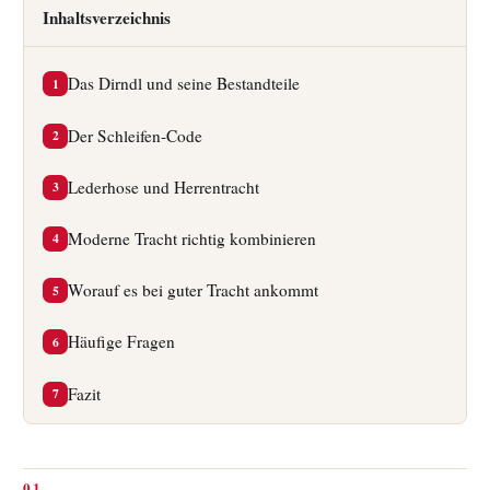
Inhaltsverzeichnis
Das Dirndl und seine Bestandteile
1
Der Schleifen-Code
2
Lederhose und Herrentracht
3
Moderne Tracht richtig kombinieren
4
Worauf es bei guter Tracht ankommt
5
Häufige Fragen
6
Fazit
7