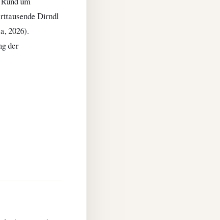
: Rund um
erttausende Dirndl
a, 2026).
ng der