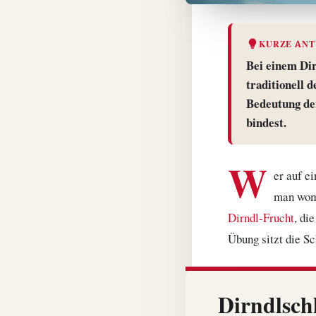
KURZE AN
Bei einem Dir
traditionell 
Bedeutung der
bindest.
W
er auf e
man womö
Dirndl-Frucht
, di
Übung sitzt die S
Dirndlsch