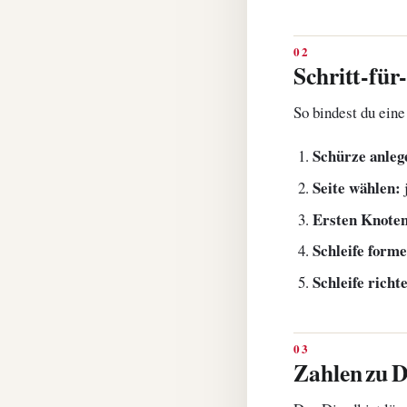
Schritt-für-
So bindest du eine
Schürze anleg
Seite wählen:
j
Ersten Knoten
Schleife form
Schleife richt
Zahlen zu D