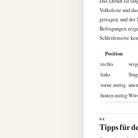
Das Dirndl ist lä
Volksfeste und da
getragen, und der 
Befragungen zeige
Schleifenseite ken
Position
rechts
verg
links
Sing
vorne mittig
unen
hinten mittig
Witw
Tipps für d