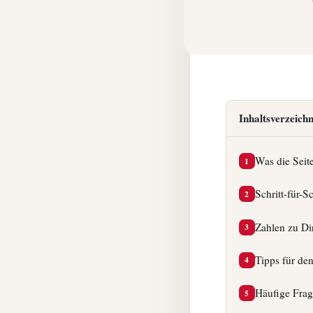
Inhaltsverzeichn
Was die Seite
1
Schritt-für-Sc
2
Zahlen zu Di
3
Tipps für den
4
Häufige Fra
5