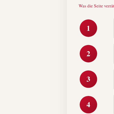
Was die Seite verrä
1
2
3
4