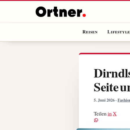
Reisen
Lifestyl
Dirndl
Seite u
5. Juni 2026
·
Fashio
Teilen
in
X