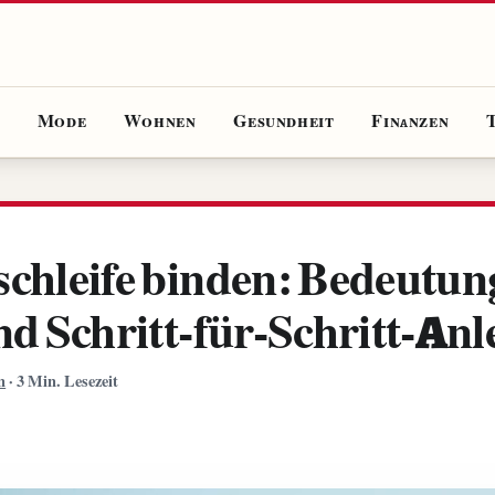
e
Mode
Wohnen
Gesundheit
Finanzen
schleife binden: Bedeutun
nd Schritt-für-Schritt-Anl
n
·
3 Min. Lesezeit