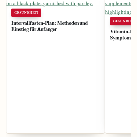
GESUNDHEIT
GESUNDHEI
Intervallfasten-Plan: Methoden und
Einstieg für Anfänger
Vitamin-D-T
Symptome un