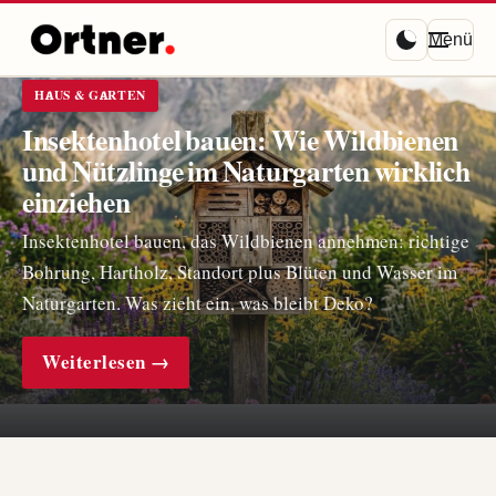
Menü
HAUS & GARTEN
Insektenhotel bauen: Wie Wildbienen
und Nützlinge im Naturgarten wirklich
einziehen
Insektenhotel bauen, das Wildbienen annehmen: richtige
Bohrung, Hartholz, Standort plus Blüten und Wasser im
Naturgarten. Was zieht ein, was bleibt Deko?
Weiterlesen →