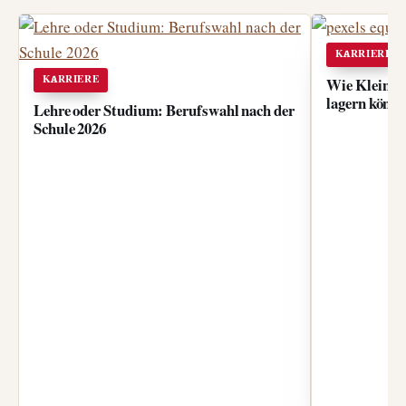
KARRIERE
KARRIERE
Wie Kleinbet
lagern könn
Lehre oder Studium: Berufswahl nach der
Schule 2026