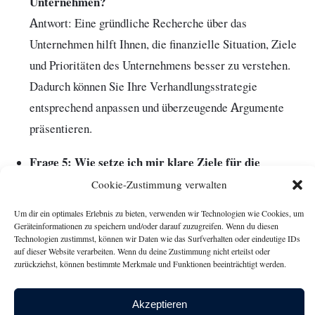
Unternehmen?
Antwort: Eine gründliche Recherche über das
Unternehmen hilft Ihnen, die finanzielle Situation, Ziele
und Prioritäten des Unternehmens besser zu verstehen.
Dadurch können Sie Ihre Verhandlungsstrategie
entsprechend anpassen und überzeugende Argumente
präsentieren.
Frage 5: Wie setze ich mir klare Ziele für die
Gehaltsverhandlung?
Cookie-Zustimmung verwalten
Antwort: Definieren Sie im Voraus Ihre
Um dir ein optimales Erlebnis zu bieten, verwenden wir Technologien wie Cookies, um
Gehaltsvorstellungen und formulieren Sie klare Ziele für
Geräteinformationen zu speichern und/oder darauf zuzugreifen. Wenn du diesen
Technologien zustimmst, können wir Daten wie das Surfverhalten oder eindeutige IDs
die Verhandlung. Berücksichtigen Sie dabei den Markt,
auf dieser Website verarbeiten. Wenn du deine Zustimmung nicht erteilst oder
zurückziehst, können bestimmte Merkmale und Funktionen beeinträchtigt werden.
Ihre Erfahrung und Qualifikationen sowie die finanzielle
Situation des Unternehmens.
Akzeptieren