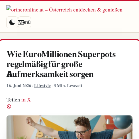
Menü
Wie EuroMillionen Superpots
regelmäßig für große
Aufmerksamkeit sorgen
16. Juni 2026
·
Lifestyle
·
3 Min. Lesezeit
Teilen
in
X