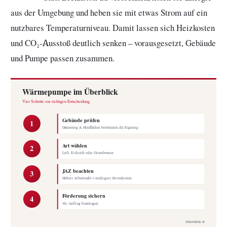
aus der Umgebung und heben sie mit etwas Strom auf ein
nutzbares Temperaturniveau. Damit lassen sich Heizkosten
und CO₂-Ausstoß deutlich senken – vorausgesetzt, Gebäude
und Pumpe passen zusammen.
Wärmepumpe im Überblick
Vier Schritte zur richtigen Entscheidung
Gebäude prüfen
1
Dämmung & Heizflächen bestimmen die Eignung
Art wählen
2
Luft, Erdreich oder Grundwasser
JAZ beachten
3
Höhere Arbeitszahl = niedrigere Stromkosten
Förderung sichern
4
Vor Auftrag beantragen
ortneronline.at