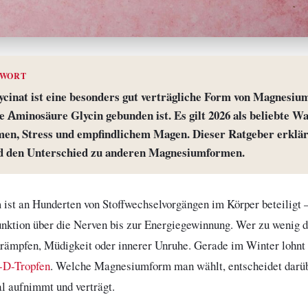
TWORT
inat ist eine besonders gut verträgliche Form von Magnesium
e Aminosäure Glycin gebunden ist. Es gilt 2026 als beliebte Wa
men, Stress und empfindlichem Magen. Dieser Ratgeber erklä
 den Unterschied zu anderen Magnesiumformen.
ist an Hunderten von Stoffwechselvorgängen im Körper beteiligt –
nktion über die Nerven bis zur Energiegewinnung. Wer zu wenig d
rämpfen, Müdigkeit oder innerer Unruhe. Gerade im Winter lohnt 
-D-Tropfen
. Welche Magnesiumform man wählt, entscheidet darüb
l aufnimmt und verträgt.