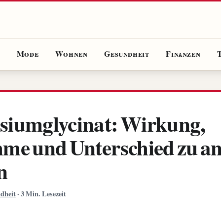
e
Mode
Wohnen
Gesundheit
Finanzen
iumglycinat: Wirkung,
me und Unterschied zu a
n
dheit
·
3 Min. Lesezeit