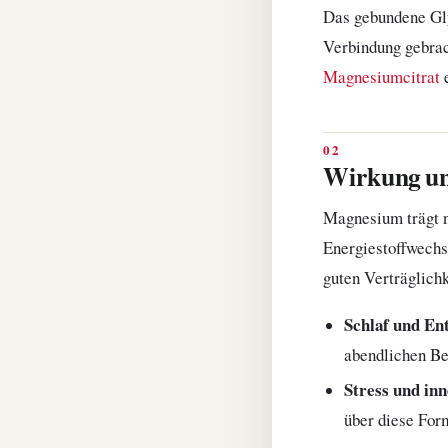
Das gebundene Gly
Verbindung gebrac
Magnesiumcitrat
e
Wirkung un
Magnesium trägt n
Energiestoffwechs
guten Verträglichk
Schlaf und En
abendlichen Be
Stress und in
über diese For