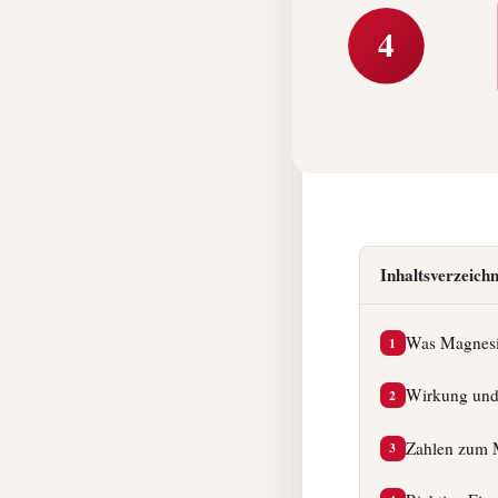
4
Inhaltsverzeichn
Was Magnesiu
1
Wirkung und
2
Zahlen zum 
3