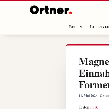
Reisen
Lifestyl
Magnes
Einnah
Forme
11. Mai 2026
·
Gesun
Teilen
in
X