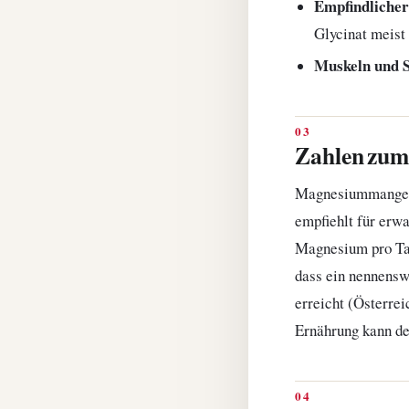
Empfindliche
Glycinat meist 
Muskeln und S
Zahlen zu
Magnesiummangel i
empfiehlt für erw
Magnesium pro Tag
dass ein nennenswe
erreicht (Österrei
Ernährung kann de