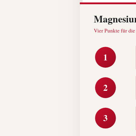
Magnesium
Vier Punkte für di
1
2
3