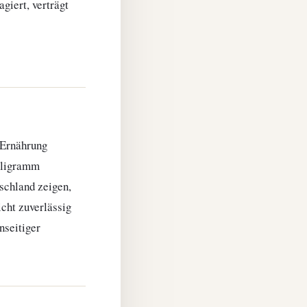
giert, verträgt
 Ernährung
lligramm
schland zeigen,
icht zuverlässig
nseitiger