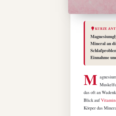
KURZE AN
Magnesiumglyc
Mineral an di
Schlafproble
Einnahme und
M
agnesium 
Muskelfu
das oft an Wadenk
Blick auf
Vitamin
Körper das Minera