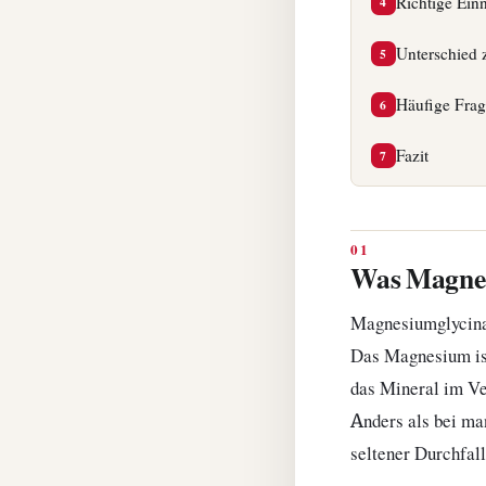
Richtige Ei
4
Unterschied 
5
Häufige Fra
6
Fazit
7
Was Magnes
Magnesiumglycinat
Das Magnesium ist
das Mineral im Ve
Anders als bei ma
seltener Durchfall