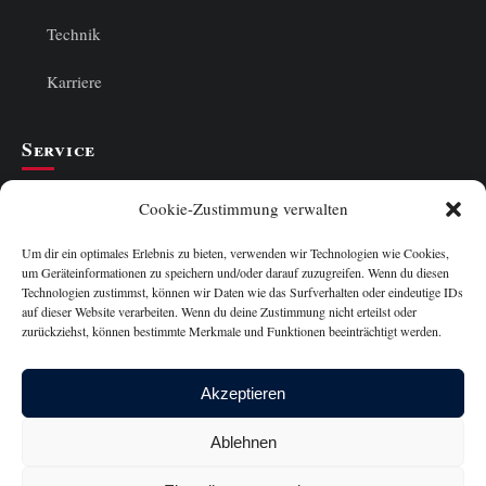
Technik
Karriere
Service
Cookie-Richtlinie
Cookie-Zustimmung verwalten
Datenschutzerklärung
Um dir ein optimales Erlebnis zu bieten, verwenden wir Technologien wie Cookies,
um Geräteinformationen zu speichern und/oder darauf zuzugreifen. Wenn du diesen
Technologien zustimmst, können wir Daten wie das Surfverhalten oder eindeutige IDs
Haftungsausschluss
auf dieser Website verarbeiten. Wenn du deine Zustimmung nicht erteilst oder
zurückziehst, können bestimmte Merkmale und Funktionen beeinträchtigt werden.
Impressum
Über mich
Akzeptieren
Swiss Observer
Ablehnen