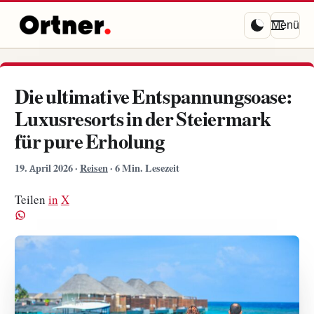
Menü
Die ultimative Entspannungsoase:
Luxusresorts in der Steiermark
für pure Erholung
19. April 2026
·
Reisen
·
6 Min. Lesezeit
Teilen
in
X